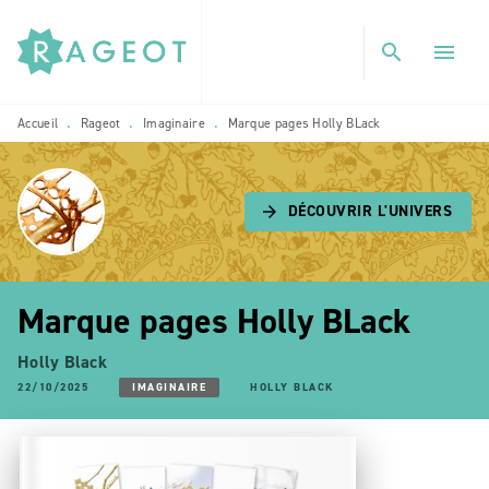
MENU
RECHERCHE
CONTENU
search
menu
PIED DE PAGE
Accueil
Rageot
Imaginaire
Marque pages Holly BLack
•
•
•
DÉCOUVRIR L'UNIVERS
arrow_forward
Marque pages Holly BLack
Holly Black
22/10/2025
IMAGINAIRE
HOLLY BLACK