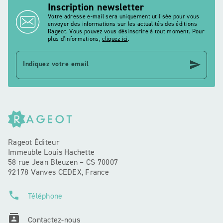
Inscription newsletter
Votre adresse e-mail sera uniquement utilisée pour vous
envoyer des informations sur les actualités des éditions
Rageot. Vous pouvez vous désinscrire à tout moment. Pour
plus d’informations,
cliquez ici
.
send
Indiquez votre email
Rageot Éditeur
Immeuble Louis Hachette
58 rue Jean Bleuzen – CS 70007
92178 Vanves CEDEX, France
phone
Téléphone
contacts
Contactez-nous