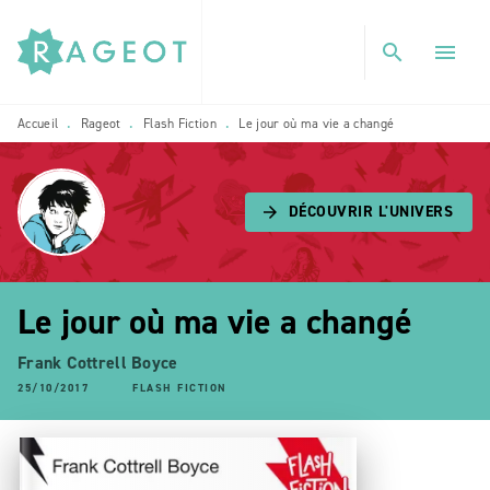
MENU
RECHERCHE
CONTENU
search
menu
PIED DE PAGE
Accueil
Rageot
Flash Fiction
Le jour où ma vie a changé
•
•
•
DÉCOUVRIR L'UNIVERS
arrow_forward
Le jour où ma vie a changé
Frank Cottrell Boyce
25/10/2017
FLASH FICTION