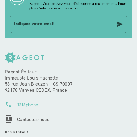
Rageot. Vous pouvez vous désinscrire à tout moment. Pour
plus d’informations,
cliquez ici
.
send
Indiquez votre email
Rageot Éditeur
Immeuble Louis Hachette
58 rue Jean Bleuzen – CS 70007
92178 Vanves CEDEX, France
phone
Téléphone
contacts
Contactez-nous
NOS RÉSEAUX