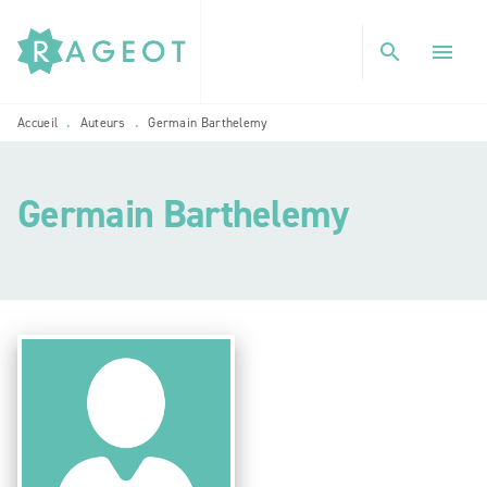
MENU
RECHERCHE
CONTENU
search
menu
PIED DE PAGE
Accueil
Auteurs
Germain Barthelemy
•
•
Germain Barthelemy