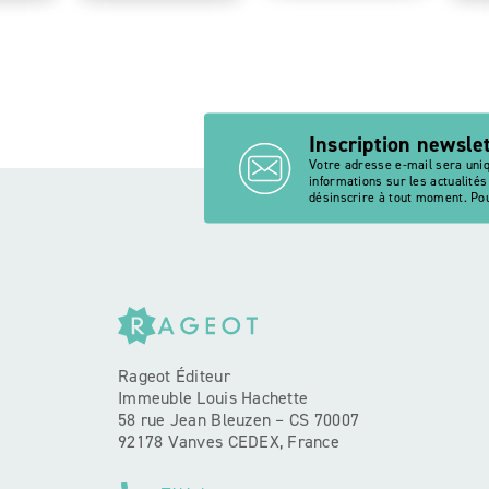
Inscription newsle
Votre adresse e-mail sera uni
informations sur les actualité
désinscrire à tout moment. Pou
Rageot Éditeur
Immeuble Louis Hachette
58 rue Jean Bleuzen – CS 70007
92178 Vanves CEDEX, France