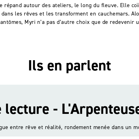
e répand autour des ateliers, le long du fleuve. Elle coï
 dans les rêves et les transforment en cauchemars. Alor
 fantômes, Myri n’a pas d’autre choix que de redevenir 
Ils en parlent
 lecture - L'Arpenteus
 lecture - L'Arpenteus
igue entre rêve et réalité, rondement menée dans un m
igue entre rêve et réalité, rondement menée dans un m