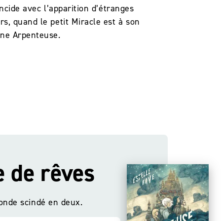
ncide avec l’apparition d’étranges
s, quand le petit Miracle est à son
une Arpenteuse.
e de rêves
e de rêves
onde scindé en deux.
onde scindé en deux.