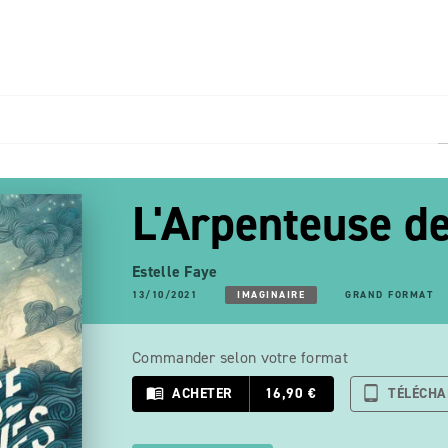
PIED DE PAGE
L'Arpenteuse de
Estelle Faye
13/10/2021
IMAGINAIRE
GRAND FORMAT
Commander selon votre format
menu_book
ACHETER
16,90 €
tablet_android
TÉLÉCH