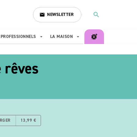
search
NEWSLETTER
email
search
PROFESSIONNELS
LA MAISON
arrow_drop_down
arrow_drop_down
 rêves
ARGER
13,99 €