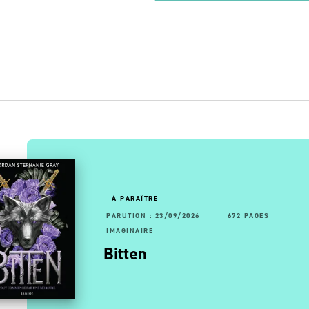
OUVEAUTÉ
À PARAÎTRE
RUTION : 13/05/2026
92 PAGES
192 PAGES
PARUTION : 23/09/2026
672 PAGES
AGINAIRE
IMAGINAIRE
- Les
ltimage, le maître des
Bitten
 …
agies - Tome 7, La …