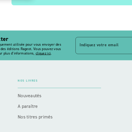
tter
Indiquez votre email
quement utilisée pour vous envoyer des
s des éditions Rageot. Vous pouvez vous
r plus d’informations,
cliquez ici
.
NOS LIVRES
Nouveautés
A paraître
Nos titres primés