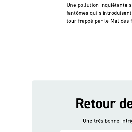
Une pollution inquiétante s
fantômes qui s’introduisent
tour frappé par le Mal des
Retour de
Retour de
Une très bonne intr
Une très bonne intr