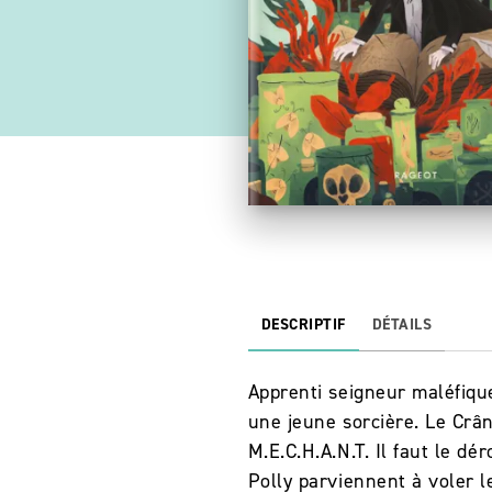
DESCRIPTIF
DÉTAILS
Apprenti seigneur maléfique
une jeune sorcière. Le Crâ
M.E.C.H.A.N.T. Il faut le d
Polly parviennent à voler 