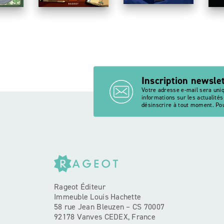
Inscription newsle
Votre adresse e-mail sera uni
informations sur les actualité
désinscrire à tout moment. Pou
Rageot Éditeur
Immeuble Louis Hachette
58 rue Jean Bleuzen – CS 70007
92178 Vanves CEDEX, France