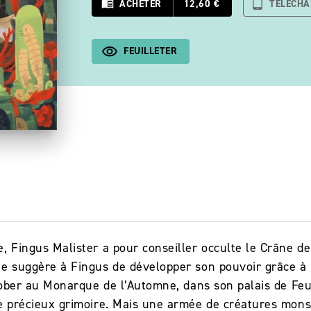
menu_book
ACHETER
12,60 €
tablet_android
TÉLÉCH
FEUILLETER
, Fingus Malister a pour conseiller occulte le Crâne d
ne suggère à Fingus de développer son pouvoir grâce à
érober au Monarque de l’Automne, dans son palais de Feu
le précieux grimoire. Mais une armée de créatures mon