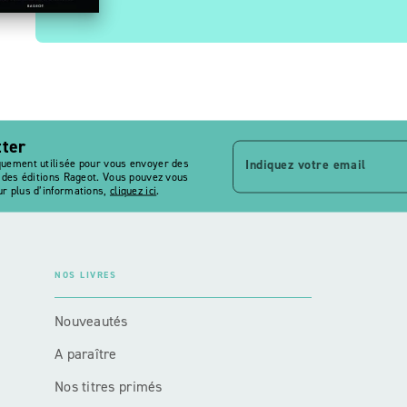
tter
Indiquez votre email
quement utilisée pour vous envoyer des
s des éditions Rageot. Vous pouvez vous
r plus d’informations,
cliquez ici
.
NOS LIVRES
Nouveautés
A paraître
Nos titres primés