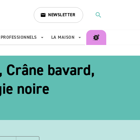
search
NEWSLETTER
email
search
PROFESSIONNELS
LA MAISON
arrow_drop_down
arrow_drop_down
, Crâne bavard,
ie noire