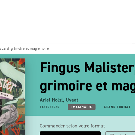
PIED DE PAGE
avard, grimoire et magie noire
Fingus Malister
grimoire et mag
Ariel Holzl
,
Uvaat
14/10/2020
IMAGINAIRE
GRAND FORMAT
Commander selon votre format