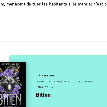
am, menaçant de tuer les habitants si le manuel n’est p
OUVEAUTÉ
À PARAÎTRE
RUTION : 13/05/2026
92 PAGES
192 PAGES
PARUTION : 23/09/2026
672 PAGES
AGINAIRE
IMAGINAIRE
- Les
ltimage, le maître des
Bitten
 …
agies - Tome 7, La …