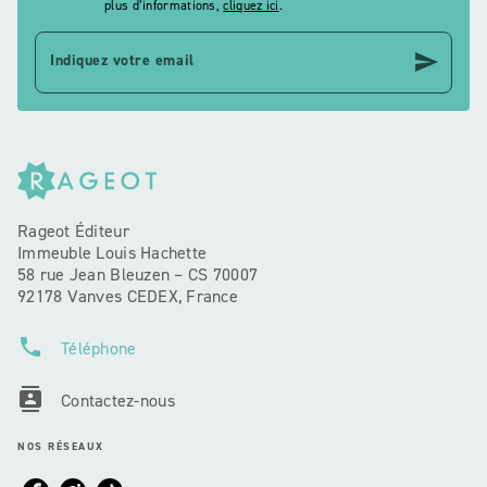
plus d’informations,
cliquez ici
.
send
Indiquez votre email
Rageot Éditeur
Immeuble Louis Hachette
58 rue Jean Bleuzen – CS 70007
92178 Vanves CEDEX, France
phone
Téléphone
contacts
Contactez-nous
NOS RÉSEAUX