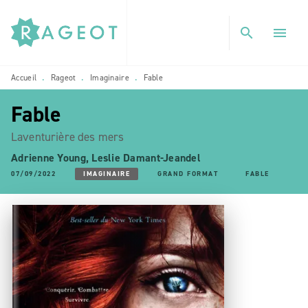
MENU
RECHERCHE
CONTENU
search
menu
PIED DE PAGE
Accueil
Rageot
Imaginaire
Fable
•
•
•
Fable
Laventurière des mers
Adrienne Young
,
Leslie Damant-Jeandel
07/09/2022
IMAGINAIRE
GRAND FORMAT
FABLE