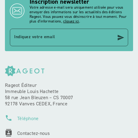
Inscription newsletter
Votre adresse e-mail sera uniquement utilisée pour vous
envoyer des informations sur les actualités des éditions
Rageot. Vous pouvez vous désinscrire à tout moment. Pour
plus d’informations,
cliquez ici
.
send
Indiquez votre email
Rageot Éditeur
Immeuble Louis Hachette
58 rue Jean Bleuzen – CS 70007
92178 Vanves CEDEX, France
phone
Téléphone
contacts
Contactez-nous