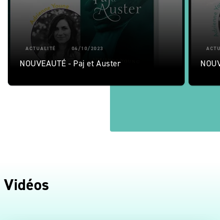
ACTUALITÉ
04/10/2023
ACTU
NOUVEAUTÉ - Paj et Auster
NOUV
Vidéos