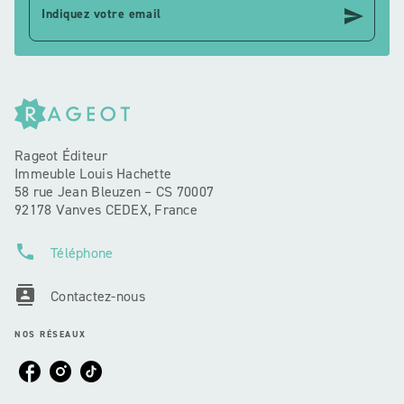
send
Indiquez votre email
Rageot Éditeur
Immeuble Louis Hachette
58 rue Jean Bleuzen – CS 70007
92178 Vanves CEDEX, France
phone
Téléphone
contacts
Contactez-nous
NOS RÉSEAUX