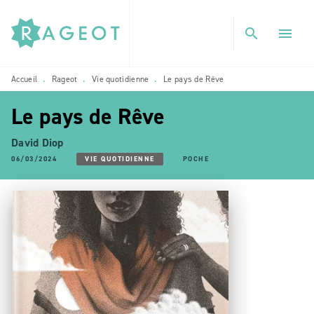
MENU
RECHERCHE
CONTENU
search
menu
PIED DE PAGE
Accueil
Rageot
Vie quotidienne
Le pays de Rêve
•
•
•
Le pays de Rêve
David Diop
06/03/2024
VIE QUOTIDIENNE
POCHE