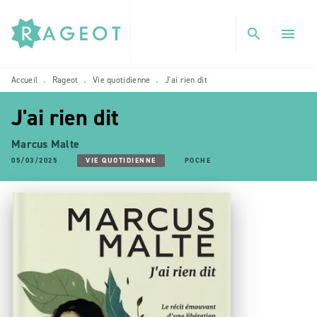
MENU
RECHERCHE
CONTENU
search
menu
PIED DE PAGE
Accueil
Rageot
Vie quotidienne
J'ai rien dit
•
•
•
J'ai rien dit
Marcus Malte
05/03/2025
VIE QUOTIDIENNE
POCHE