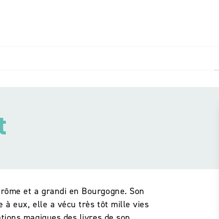
PIED DE PAGE
t
Drôme et a grandi en Bourgogne. Son
 à eux, elle a vécu très tôt mille vies
ations magiques des livres de son