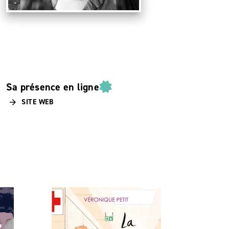
Sa présence en ligne
SITE WEB
arrow_forward