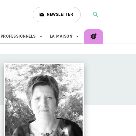
search
NEWSLETTER
email
search
PROFESSIONNELS
LA MAISON
arrow_drop_down
arrow_drop_down