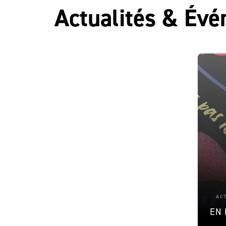
Actualités & Év
AC
EN 