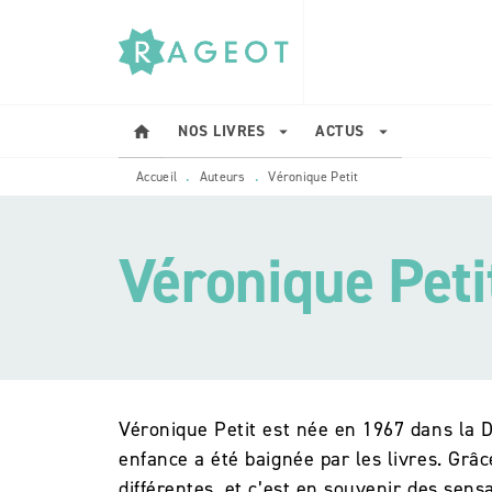
MENU
RECHERCHE
CONTENU
NOS LIVRES
ACTUS
home
arrow_drop_down
arrow_drop_down
Accueil
Auteurs
Véronique Petit
•
•
Véronique Peti
Véronique Petit est née en 1967 dans la 
enfance a été baignée par les livres. Grâce
différentes, et c’est en souvenir des sens