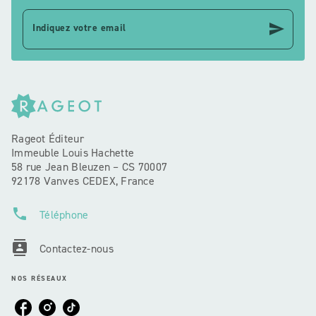
send
Indiquez votre email
Rageot Éditeur
Immeuble Louis Hachette
58 rue Jean Bleuzen – CS 70007
92178 Vanves CEDEX, France
phone
Téléphone
contacts
Contactez-nous
NOS RÉSEAUX