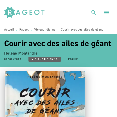
MENU
RECHERCHE
CONTENU
search
menu
PIED DE PAGE
Accueil
Rageot
Vie quotidienne
Courir avec des ailes de géant
•
•
•
Courir avec des ailes de géant
Hélène Montardre
08/02/2017
VIE QUOTIDIENNE
POCHE