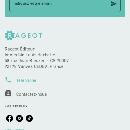
send
Indiquez votre email
Rageot Éditeur
Immeuble Louis Hachette
58 rue Jean Bleuzen – CS 70007
92178 Vanves CEDEX, France
phone
Téléphone
contacts
Contactez-nous
NOS RÉSEAUX