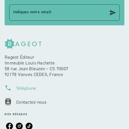
send
Indiquez votre email
Rageot Éditeur
Immeuble Louis Hachette
58 rue Jean Bleuzen – CS 70007
92178 Vanves CEDEX, France
phone
Téléphone
contacts
Contactez-nous
NOS RÉSEAUX