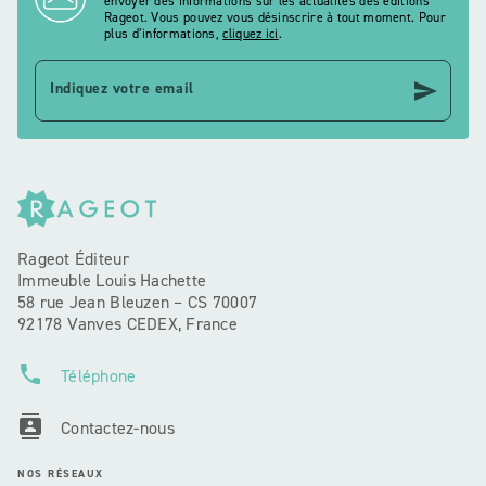
envoyer des informations sur les actualités des éditions
Rageot. Vous pouvez vous désinscrire à tout moment. Pour
plus d’informations,
cliquez ici
.
send
Indiquez votre email
Rageot Éditeur
Immeuble Louis Hachette
58 rue Jean Bleuzen – CS 70007
92178 Vanves CEDEX, France
phone
Téléphone
contacts
Contactez-nous
NOS RÉSEAUX