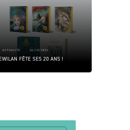
ACTUALITÉ
24/10/2023
EWILAN FÊTE SES 20 ANS !
ge