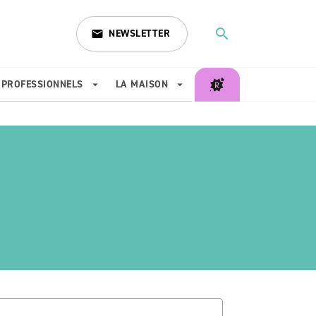
search
NEWSLETTER
email
search
PROFESSIONNELS
LA MAISON
arrow_drop_down
arrow_drop_down