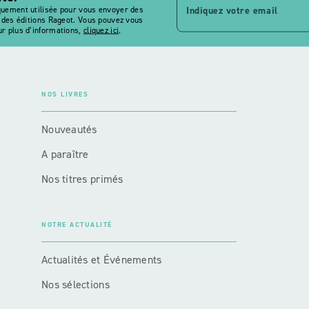
Indiquez votre email
quement utilisée pour vous envoyer des
s des éditions Rageot. Vous pouvez vous
r plus d’informations,
cliquez ici
.
NOS LIVRES
Nouveautés
A paraître
Nos titres primés
NOTRE ACTUALITÉ
Actualités et Événements
Nos sélections