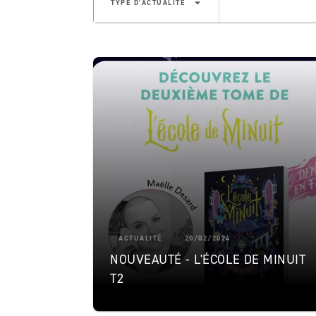
arrow_drop_down
TYPE D'ACTUALITÉ
ACTUALITÉ
20/02/2024
NOUVEAUTÉ - L'ÉCOLE DE MINUIT
T2