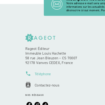
Votre adresse e-mail sera uni
informations sur les actualité
désinscrire à tout moment. Pou
Rageot Éditeur
Immeuble Louis Hachette
58 rue Jean Bleuzen – CS 70007
92178 Vanves CEDEX, France
phone
Téléphone
contacts
Contactez-nous
NOS RÉSEAUX