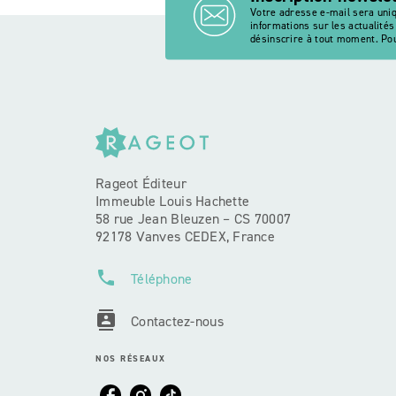
Votre adresse e-mail sera uni
informations sur les actualité
désinscrire à tout moment. Pou
Rageot Éditeur
Immeuble Louis Hachette
58 rue Jean Bleuzen – CS 70007
92178 Vanves CEDEX, France
phone
Téléphone
contacts
Contactez-nous
NOS RÉSEAUX