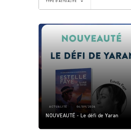
arrow_drop_down
TYPE D'ACTUALITÉ
ACTUALITÉ
04/09/2024
NOUVEAUTÉ - Le défi de Yaran