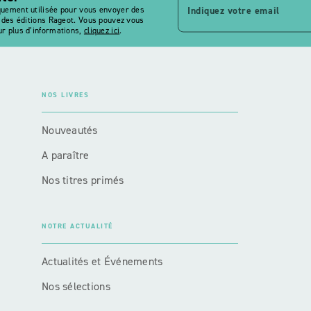
Indiquez votre email
quement utilisée pour vous envoyer des
s des éditions Rageot. Vous pouvez vous
r plus d’informations,
cliquez ici
.
NOS LIVRES
Nouveautés
A paraître
Nos titres primés
NOTRE ACTUALITÉ
Actualités et Événements
Nos sélections