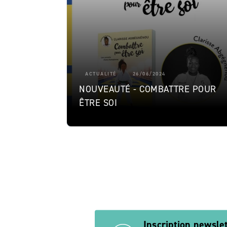
ACTUALITÉ
26/06/2024
NOUVEAUTÉ - COMBATTRE POUR
ÊTRE SOI
f
Inscription newsle