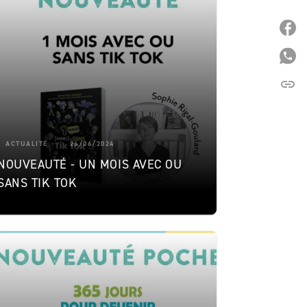
P
P
link
C
ACTUALITÉ
26/06/2024
NOUVEAUTÉ - UN MOIS AVEC OU
SANS TIK TOK