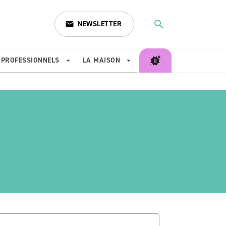
search
NEWSLETTER
email
search
PROFESSIONNELS
LA MAISON
arrow_drop_down
arrow_drop_down