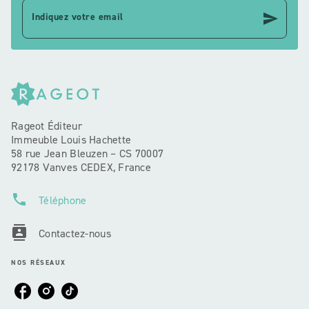
send
Indiquez votre email
Rageot Éditeur
Immeuble Louis Hachette
58 rue Jean Bleuzen – CS 70007
92178 Vanves CEDEX, France
phone
Téléphone
contacts
Contactez-nous
NOS RÉSEAUX