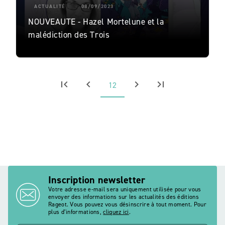
ACTUALITÉ
08/09/2023
NOUVEAUTE - Hazel Mortelune et la
malédiction des Trois
first_page
chevron_left
chevron_right
last_page
12
Inscription newsletter
Votre adresse e-mail sera uniquement utilisée pour vous
envoyer des informations sur les actualités des éditions
Rageot. Vous pouvez vous désinscrire à tout moment. Pour
plus d’informations,
cliquez ici
.