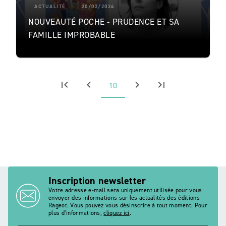
ACTUALITÉ
20/02/2024
NOUVEAUTÉ POCHE - PRUDENCE ET SA
FAMILLE IMPROBABLE
first_page
chevron_left
chevron_right
last_page
10
Inscription newsletter
Votre adresse e-mail sera uniquement utilisée pour vous
envoyer des informations sur les actualités des éditions
Rageot. Vous pouvez vous désinscrire à tout moment. Pour
plus d’informations,
cliquez ici
.