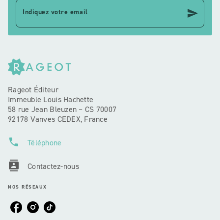
send
Indiquez votre email
Rageot Éditeur
Immeuble Louis Hachette
58 rue Jean Bleuzen – CS 70007
92178 Vanves CEDEX, France
phone
Téléphone
contacts
Contactez-nous
NOS RÉSEAUX