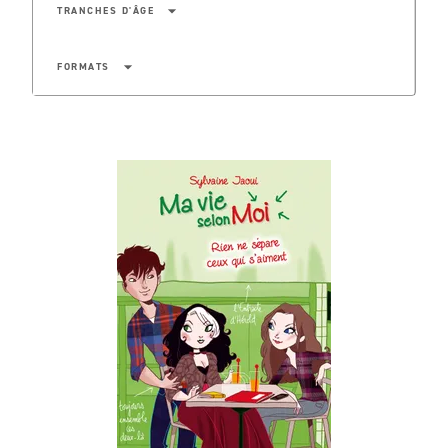
arrow_drop_down
TRANCHES D'ÂGE
arrow_drop_down
FORMATS