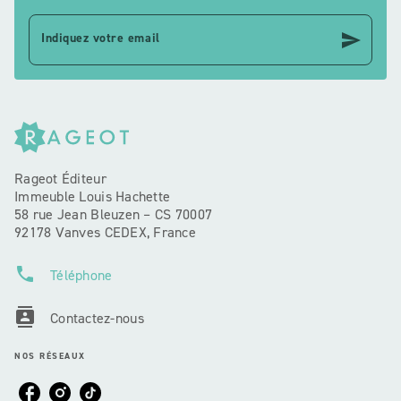
send
Indiquez votre email
Rageot Éditeur
Immeuble Louis Hachette
58 rue Jean Bleuzen – CS 70007
92178 Vanves CEDEX, France
phone
Téléphone
contacts
Contactez-nous
NOS RÉSEAUX