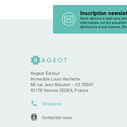
Inscription newsle
Votre adresse e-mail sera uni
informations sur les actualité
désinscrire à tout moment. Pou
Rageot Éditeur
Immeuble Louis Hachette
58 rue Jean Bleuzen – CS 70007
92178 Vanves CEDEX, France
phone
Téléphone
contacts
Contactez-nous