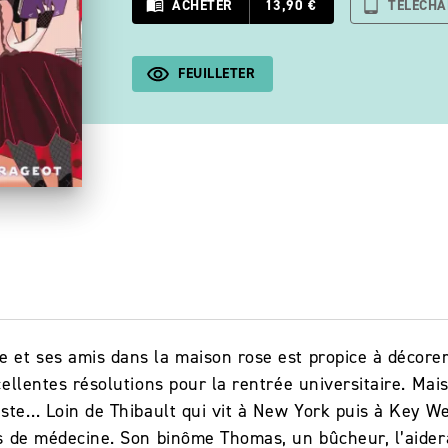
menu_book
ACHETER
13,90 €
tablet_android
TÉLÉCH
FEUILLETER
et ses amis dans la maison rose est propice à décorer 
ellentes résolutions pour la rentrée universitaire. Mais
iste… Loin de Thibault qui vit à New York puis à Key We
 de médecine. Son binôme Thomas, un bûcheur, l’aidera-