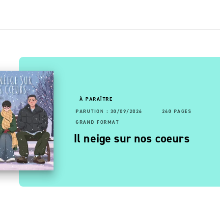
OUVEAUTÉ
À PARAÎTRE
RUTION : 24/06/2026
68 PAGES
PARUTION : 30/09/2026
192 PAGES
240 PAGES
AND FORMAT
GRAND FORMAT
vagues
a 6ème sans problème
Il neige sur nos coeurs