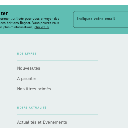
tter
Indiquez votre email
quement utilisée pour vous envoyer des
s des éditions Rageot. Vous pouvez vous
r plus d’informations,
cliquez ici
.
NOS LIVRES
Nouveautés
A paraître
Nos titres primés
NOTRE ACTUALITÉ
Actualités et Événements