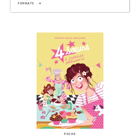
arrow_drop_down
FORMATS
POCHE