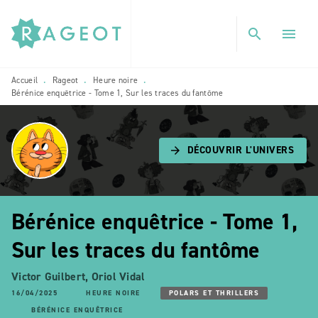
MENU
RECHERCHE
CONTENU
search
menu
PIED DE PAGE
Accueil
Rageot
Heure noire
•
•
•
Bérénice enquêtrice - Tome 1, Sur les traces du fantôme
DÉCOUVRIR L'UNIVERS
arrow_forward
Bérénice enquêtrice - Tome 1,
Sur les traces du fantôme
Victor Guilbert
,
Oriol Vidal
16/04/2025
HEURE NOIRE
POLARS ET THRILLERS
BÉRÉNICE ENQUÊTRICE