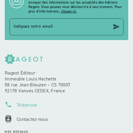
envoyer des informations sur les actualités des éditions
Rageot. Vous pouvez vous désinscrire à tout moment. Pour
plus d’informations,
cliquez ici
.
send
Indiquez votre email
Rageot Éditeur
Immeuble Louis Hachette
58 rue Jean Bleuzen – CS 70007
92178 Vanves CEDEX, France
phone
Téléphone
contacts
Contactez-nous
NOS RÉSEAUX