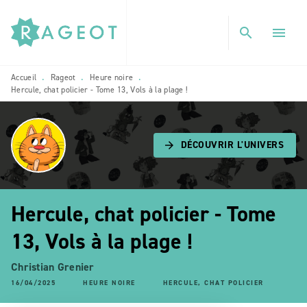
MENU
RECHERCHE
CONTENU
search
menu
PIED DE PAGE
Accueil
Rageot
Heure noire
•
•
•
Hercule, chat policier - Tome 13, Vols à la plage !
DÉCOUVRIR L'UNIVERS
arrow_forward
Hercule, chat policier - Tome
13, Vols à la plage !
Christian Grenier
16/04/2025
HEURE NOIRE
HERCULE, CHAT POLICIER