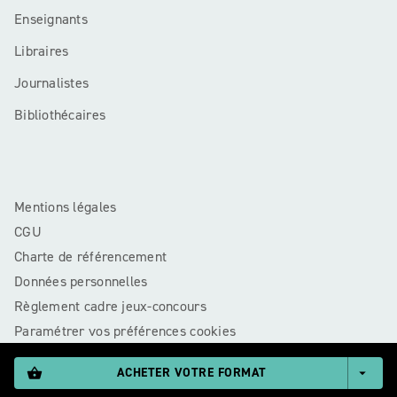
Enseignants
Libraires
Journalistes
Bibliothécaires
Mentions légales
CGU
Charte de référencement
Données personnelles
Règlement cadre jeux-concours
Paramétrer vos préférences cookies
ACHETER VOTRE FORMAT
shopping_basket
arrow_drop_down