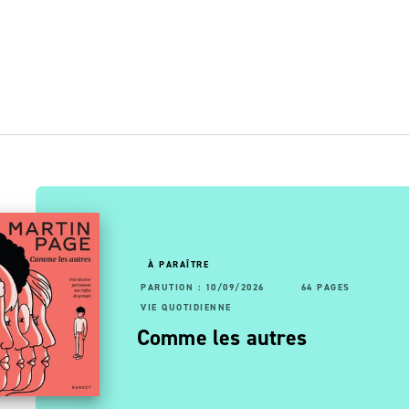
À PARAÎTRE
RUTION : 12/07/2023
56 PAGES
192 PAGES
PARUTION : 10/09/2026
64 PAGES
E QUOTIDIENNE
VIE QUOTIDIENNE
ons
e pianiste sans visage
Comme les autres