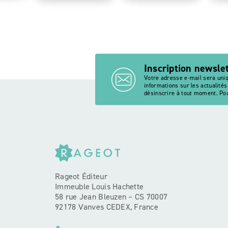
Inscription newsle
Votre adresse e-mail sera uni
informations sur les actualité
désinscrire à tout moment. Pou
Rageot Éditeur
Immeuble Louis Hachette
58 rue Jean Bleuzen – CS 70007
92178 Vanves CEDEX, France