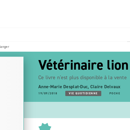
PIED DE PAGE
danger
Vétérinaire lio
Ce livre n'est plus disponible à la vente
Anne-Marie Desplat-Duc
,
Claire Delvaux
19/09/2018
VIE QUOTIDIENNE
POCHE