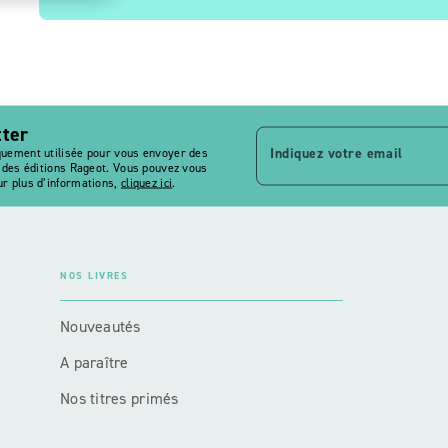
tter
Indiquez votre email
quement utilisée pour vous envoyer des
s des éditions Rageot. Vous pouvez vous
r plus d’informations,
cliquez ici
.
NOS LIVRES
Nouveautés
A paraître
Nos titres primés