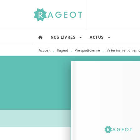
MENU
RECHERCHE
CONTENU
NOS LIVRES
ACTUS
home
arrow_drop_down
arrow_drop_down
Accueil
Rageot
Vie quotidienne
Vétérinaire lion en 
•
•
•