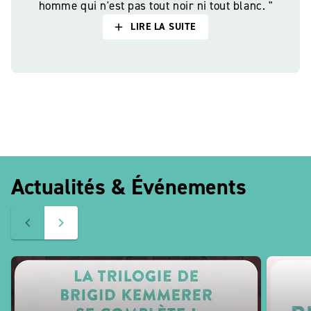
homme qui n'est pas tout noir ni tout blanc. "
LIRE LA SUITE
add
Actualités & Événements
navigate_before
navigate_next