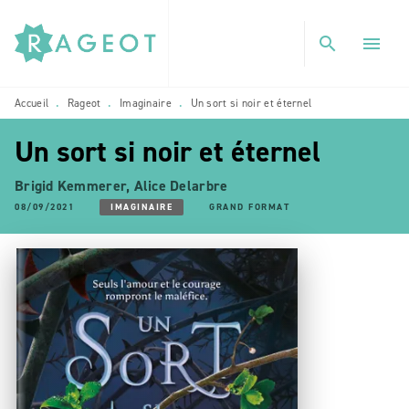
MENU
RECHERCHE
CONTENU
search
menu
PIED DE PAGE
Accueil
Rageot
Imaginaire
Un sort si noir et éternel
•
•
•
Un sort si noir et éternel
Brigid Kemmerer
,
Alice Delarbre
08/09/2021
IMAGINAIRE
GRAND FORMAT