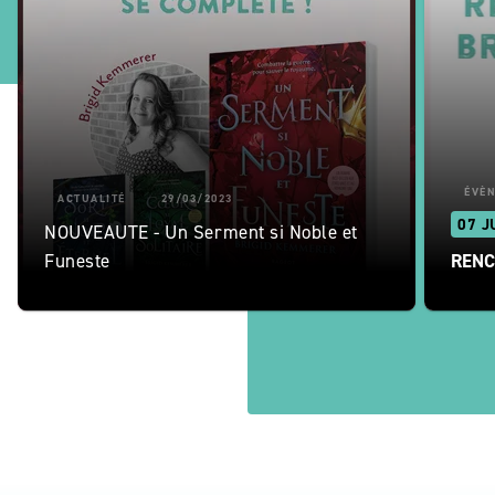
ÉVÈ
ACTUALITÉ
29/03/2023
07 J
NOUVEAUTE - Un Serment si Noble et
Funeste
RENC