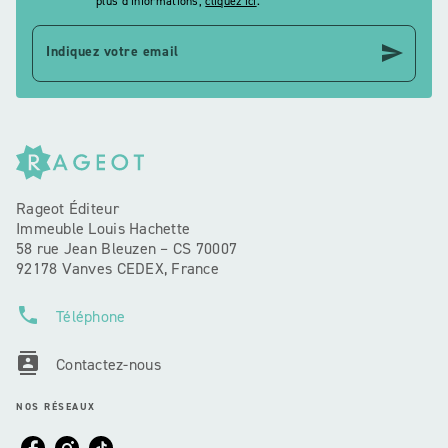
plus d’informations,
cliquez ici
.
send
Indiquez votre email
Rageot Éditeur
Immeuble Louis Hachette
58 rue Jean Bleuzen – CS 70007
92178 Vanves CEDEX, France
phone
Téléphone
contacts
Contactez-nous
NOS RÉSEAUX