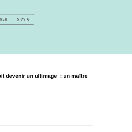
GER
5,99 €
oit devenir un ultimage
: un ma
î
tre