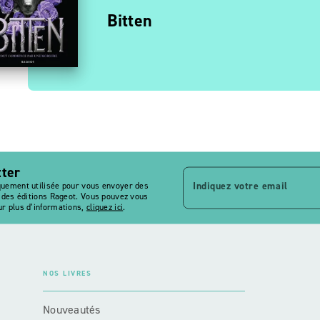
- Les
ltimage, le maître des
Bitten
 …
agies - Tome 7, La …
tter
Indiquez votre email
quement utilisée pour vous envoyer des
s des éditions Rageot. Vous pouvez vous
r plus d’informations,
cliquez ici
.
NOS LIVRES
Nouveautés