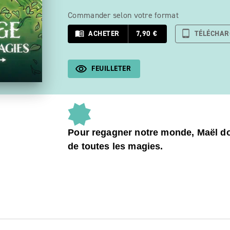
Commander selon votre format
menu_book
ACHETER
7,90 €
tablet_android
TÉLÉCHAR
FEUILLETER
Pour regagner notre monde, Ma
ë
l d
de toutes les magies.