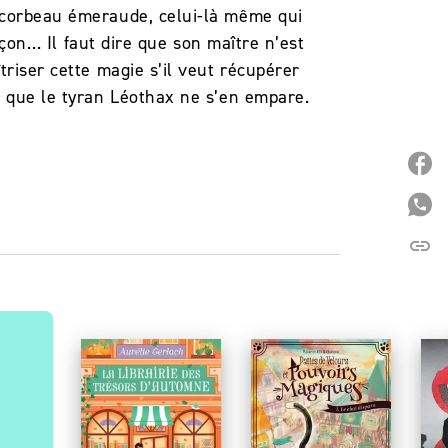
e corbeau émeraude, celui-là même qui
arçon… Il faut dire que son maître n’est
triser cette magie s’il veut récupérer
t que le tyran Léothax ne s’en empare.
P
P
link
C
À PARAÎTRE
PARUTION : 16/09/2026
P
IMAGINAIRE
I