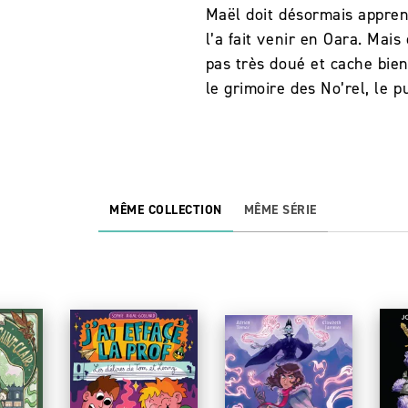
Maël doit désormais appren
l’a fait venir en Oara. Mais
pas très doué et cache bien
le grimoire des No’rel, le 
MÊME COLLECTION
MÊME SÉRIE
NOUVEAUTÉ
NOUVEAUTÉ
N
7/06/2026
PARUTION : 17/06/2026
224 PAGES
PARUTION : 20/05/2026
320 PAGES
PA
1
IMAGINAIRE
IMAGINAIRE
IM