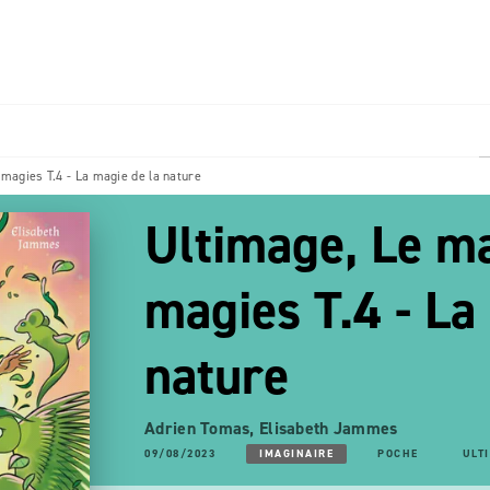
PIED DE PAGE
magies T.4 - La magie de la nature
Ultimage, Le ma
magies T.4 - La
nature
Adrien Tomas
,
Elisabeth Jammes
09/08/2023
IMAGINAIRE
POCHE
ULT