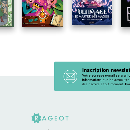
um - Retour au
Le destin des soeurs Saint-
J'ai effacé la prof 
U
hanté
Clair
délires de Tom et
m
Inscription newsle
Votre adresse e-mail sera uni
informations sur les actualité
désinscrire à tout moment. Pou