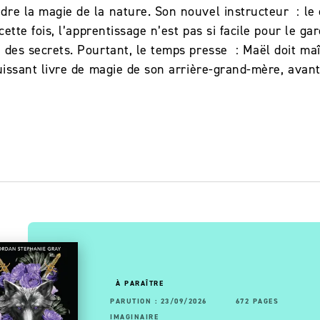
dre la magie de la nature. Son nouvel instructeur : l
 cette fois, l’apprentissage n’est pas si facile pour le g
 des secrets. Pourtant, le temps presse : Maël doit maî
puissant livre de magie de son arrière-grand-mère, avan
OUVEAUTÉ
À PARAÎTRE
RUTION : 13/05/2026
92 PAGES
192 PAGES
PARUTION : 23/09/2026
672 PAGES
AGINAIRE
IMAGINAIRE