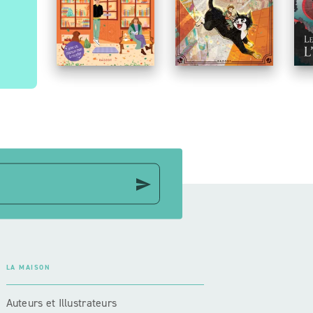
La librairie des T
P
d'Automne
p
send
LA MAISON
Auteurs et Illustrateurs