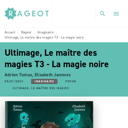
MENU
RECHERCHE
CONTENU
search
menu
PIED DE PAGE
Accueil
Rageot
Imaginaire
•
•
•
Ultimage, Le maître des magies T3 - La magie noire
Ultimage, Le maître des
magies T3 - La magie noire
Adrien Tomas
,
Elisabeth Jammes
25/01/2023
IMAGINAIRE
POCHE
ULTIMAGE, LE MAÎTRE DES MAGIES