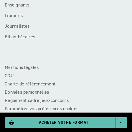
Enseignants
Libraires
Journalistes
Bibliothécaires
Mentions légales
CGU
Charte de référencement
Données personnelles
Règlement cadre jeux-concours
Paramétrer vos préférences cookies
ACHETER VOTRE FORMAT
shopping_basket
arrow_drop_down