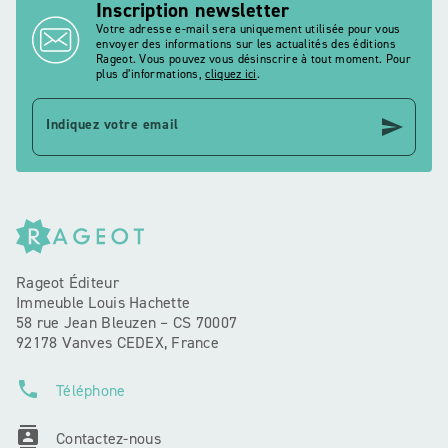
Inscription newsletter
Votre adresse e-mail sera uniquement utilisée pour vous
envoyer des informations sur les actualités des éditions
Rageot. Vous pouvez vous désinscrire à tout moment. Pour
plus d’informations,
cliquez ici
.
send
Indiquez votre email
Rageot Éditeur
Immeuble Louis Hachette
58 rue Jean Bleuzen – CS 70007
92178 Vanves CEDEX, France
phone
Téléphone
contacts
Contactez-nous