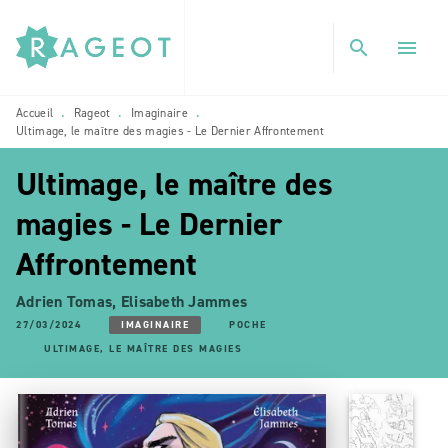
MENU
RECHERCHE
CONTENU
search
menu
PIED DE PAGE
Accueil
Rageot
Imaginaire
•
•
•
Ultimage, le maître des magies - Le Dernier Affrontement
Ultimage, le maître des
magies - Le Dernier
Affrontement
Adrien Tomas
,
Elisabeth Jammes
27/03/2024
IMAGINAIRE
POCHE
ULTIMAGE, LE MAÎTRE DES MAGIES