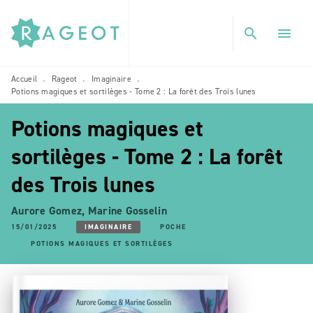
MENU
RECHERCHE
CONTENU
search
menu
PIED DE PAGE
Accueil
Rageot
Imaginaire
•
•
•
Potions magiques et sortilèges - Tome 2 : La forêt des Trois lunes
Potions magiques et
sortilèges - Tome 2 : La forêt
des Trois lunes
Aurore Gomez
,
Marine Gosselin
15/01/2025
IMAGINAIRE
POCHE
POTIONS MAGIQUES ET SORTILÈGES