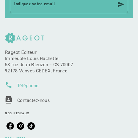
send
Indiquez votre email
Rageot Éditeur
Immeuble Louis Hachette
58 rue Jean Bleuzen – CS 70007
92178 Vanves CEDEX, France
phone
Téléphone
contacts
Contactez-nous
NOS RÉSEAUX