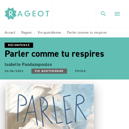
MENU
RECHERCHE
CONTENU
search
menu
PIED DE PAGE
Accueil
Rageot
Vie quotidienne
Parler comme tu respires
•
•
•
RÉCOMPENSÉ
Parler comme tu respires
Isabelle Pandazopoulos
26/04/2023
VIE QUOTIDIENNE
POCHE