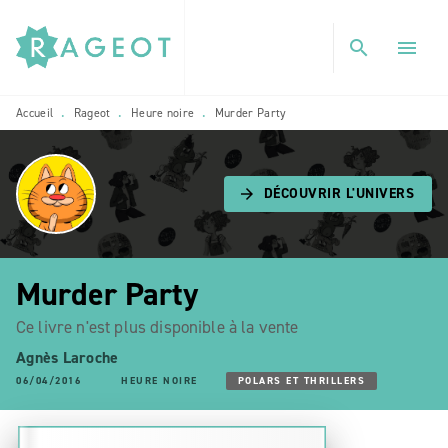
MENU
RECHERCHE
CONTENU
search
menu
PIED DE PAGE
Accueil
Rageot
Heure noire
Murder Party
•
•
•
DÉCOUVRIR L'UNIVERS
arrow_forward
Murder Party
Ce livre n'est plus disponible à la vente
Agnès Laroche
06/04/2016
HEURE NOIRE
POLARS ET THRILLERS