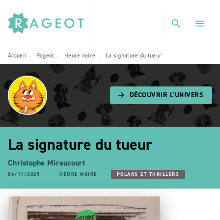
MENU
RECHERCHE
CONTENU
search
menu
PIED DE PAGE
Accueil
Rageot
Heure noire
La signature du tueur
•
•
•
DÉCOUVRIR L'UNIVERS
arrow_forward
La signature du tueur
Christophe Miraucourt
06/11/2025
HEURE NOIRE
POLARS ET THRILLERS