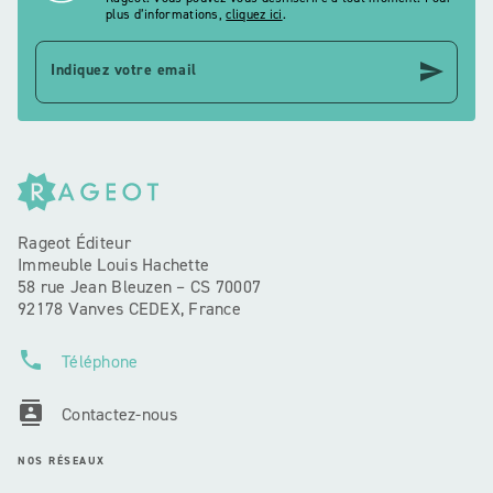
plus d’informations,
cliquez ici
.
send
Indiquez votre email
Rageot Éditeur
Immeuble Louis Hachette
58 rue Jean Bleuzen – CS 70007
92178 Vanves CEDEX, France
phone
Téléphone
contacts
Contactez-nous
NOS RÉSEAUX