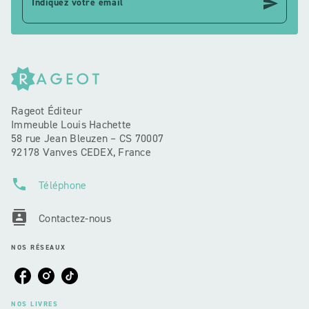
send
Indiquez votre email
Rageot Éditeur
Immeuble Louis Hachette
58 rue Jean Bleuzen – CS 70007
92178 Vanves CEDEX, France
phone
Téléphone
contacts
Contactez-nous
NOS RÉSEAUX
NOS LIVRES