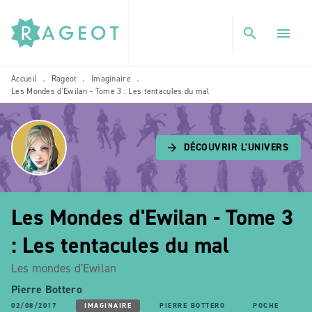
MENU
RECHERCHE
CONTENU
search
menu
PIED DE PAGE
Accueil
Rageot
Imaginaire
•
•
•
Les Mondes d'Ewilan - Tome 3 : Les tentacules du mal
DÉCOUVRIR L'UNIVERS
arrow_forward
Les Mondes d'Ewilan - Tome 3
: Les tentacules du mal
Les mondes d'Ewilan
Pierre Bottero
02/08/2017
IMAGINAIRE
PIERRE BOTTERO
POCHE