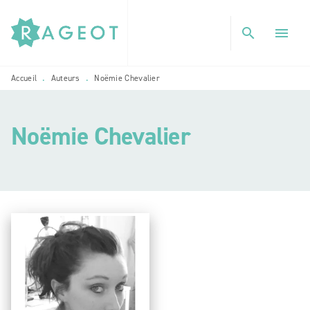
MENU
RECHERCHE
CONTENU
search
menu
PIED DE PAGE
Accueil
Auteurs
Noëmie Chevalier
•
•
Noëmie Chevalier