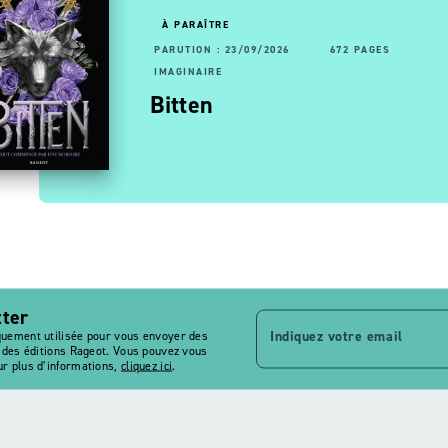
OUVEAUTÉ
À PARAÎTRE
RUTION : 13/05/2026
92 PAGES
192 PAGES
PARUTION : 23/09/2026
672 PAGES
AGINAIRE
IMAGINAIRE
- Les
ltimage, le maître des
Bitten
 …
agies - Tome 7, La …
tter
Indiquez votre email
quement utilisée pour vous envoyer des
s des éditions Rageot. Vous pouvez vous
r plus d’informations,
cliquez ici
.