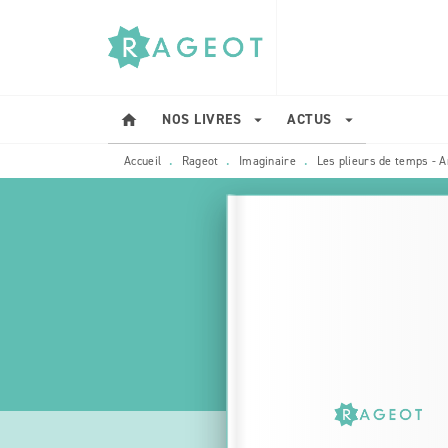
MENU
RECHERCHE
CONTENU
NOS LIVRES
ACTUS
home
arrow_drop_down
arrow_drop_down
Accueil
Rageot
Imaginaire
Les plieurs de temps - 
•
•
•