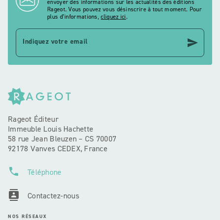
envoyer des informations sur les actualités des éditions
Rageot. Vous pouvez vous désinscrire à tout moment. Pour
plus d’informations,
cliquez ici
.
send
Indiquez votre email
Rageot Éditeur
Immeuble Louis Hachette
58 rue Jean Bleuzen – CS 70007
92178 Vanves CEDEX, France
phone
Téléphone
contacts
Contactez-nous
NOS RÉSEAUX