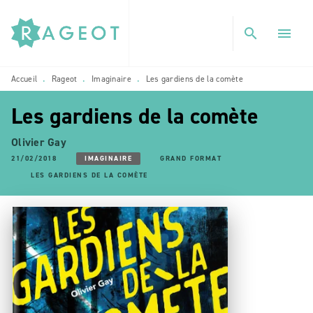
MENU
RECHERCHE
CONTENU
search
menu
PIED DE PAGE
Accueil
Rageot
Imaginaire
Les gardiens de la comète
•
•
•
Les gardiens de la comète
Olivier Gay
21/02/2018
IMAGINAIRE
GRAND FORMAT
LES GARDIENS DE LA COMÈTE