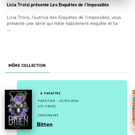
Licia Troisi présente Les Enquêtes de l'impossible
Licia Troisi, l'autrice des Enquêtes de l'impossible, vous
Le
présente une série qui mêle habilement enquête et fa
en
…
Tr
MÊME COLLECTION
À PARAÎTRE
PARUTION : 23/09/2026
672 PAGES
IMAGINAIRE
Bitten