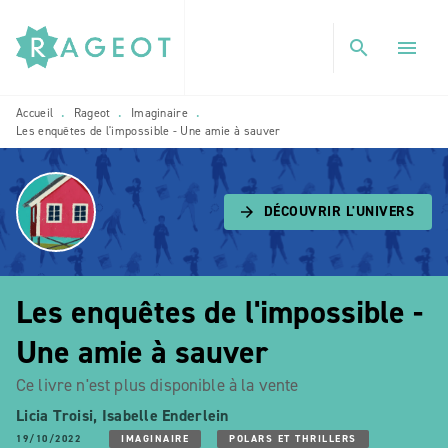
MENU
RECHERCHE
CONTENU
search
menu
PIED DE PAGE
Accueil
Rageot
Imaginaire
•
•
•
Les enquêtes de l'impossible - Une amie à sauver
DÉCOUVRIR L'UNIVERS
arrow_forward
Les enquêtes de l'impossible -
Une amie à sauver
Ce livre n'est plus disponible à la vente
Licia Troisi
,
Isabelle Enderlein
19/10/2022
IMAGINAIRE
POLARS ET THRILLERS