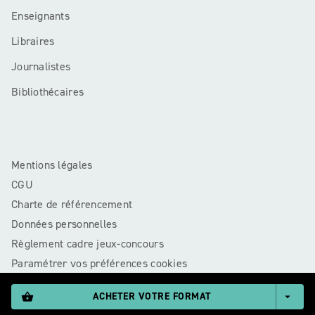
Enseignants
Libraires
Journalistes
Bibliothécaires
Mentions légales
CGU
Charte de référencement
Données personnelles
Règlement cadre jeux-concours
Paramétrer vos préférences cookies
ACHETER VOTRE FORMAT
shopping_basket
arrow_drop_down