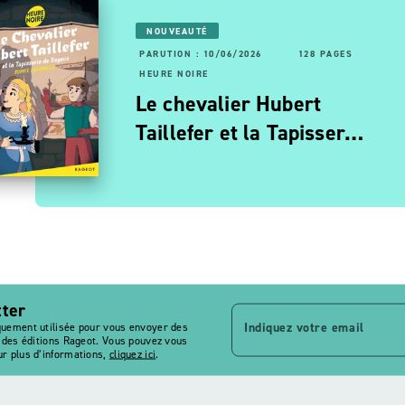
NOUVEAUTÉ
PARUTION : 10/06/2026
128 PAGES
RUTION : 06/11/2025
56 PAGES
160 PAGES
HEURE NOIRE
URE NOIRE
Le chevalier Hubert
oulée d'enfer
Taillefer et la Tapisser…
tter
Indiquez votre email
quement utilisée pour vous envoyer des
s des éditions Rageot. Vous pouvez vous
r plus d’informations,
cliquez ici
.