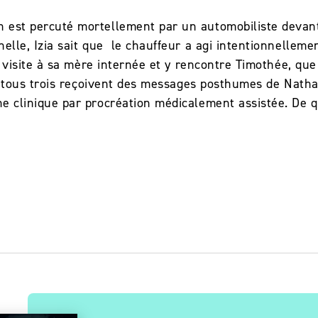
 est percuté mortellement par un automobiliste devant
nelle, Izia sait que le chauffeur a agi intentionnelleme
end visite à sa mère internée et y rencontre Timothée, q
ôt, tous trois reçoivent des messages posthumes de Nath
e clinique par procréation médicalement assistée. De q