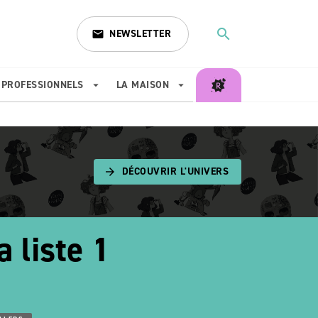
search
NEWSLETTER
email
search
PROFESSIONNELS
LA MAISON
arrow_drop_down
arrow_drop_down
DÉCOUVRIR L'UNIVERS
arrow_forward
a liste 1