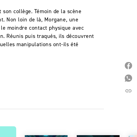
 son collège. Témoin de la scène
nt. Non loin de là, Morgane, une
ue le moindre contact physique avec
an. Réunis puis traqués, ils découvrent
uelles manipulations ont-ils été
P
P
link
C