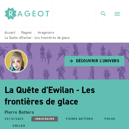
MENU
RECHERCHE
CONTENU
search
menu
PIED DE PAGE
Accueil
Rageot
Imaginaire
•
•
•
La Quête d'Ewilan - Les frontières de glace
DÉCOUVRIR L'UNIVERS
arrow_forward
La Quête d'Ewilan - Les
frontières de glace
Pierre Bottero
25/10/2023
IMAGINAIRE
PIERRE BOTTERO
POCHE
EWILAN