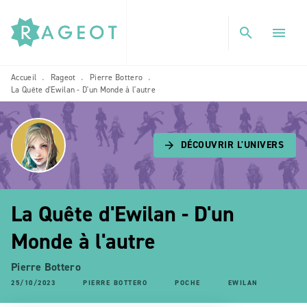
MENU
RECHERCHE
CONTENU
search
menu
PIED DE PAGE
Accueil
Rageot
Pierre Bottero
•
•
•
La Quête d'Ewilan - D'un Monde à l'autre
DÉCOUVRIR L'UNIVERS
arrow_forward
La Quête d'Ewilan - D'un
Monde à l'autre
Pierre Bottero
25/10/2023
PIERRE BOTTERO
POCHE
EWILAN