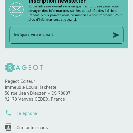
Inscription newsletter
Votre adresse e-mail sera uniquement utilisée pour vous
envoyer des informations sur les actualités des éditions
Rageot. Vous pouvez vous désinscrire à tout moment. Pour
plus d’informations,
cliquez ici
.
send
Indiquez votre email
Rageot Éditeur
Immeuble Louis Hachette
58 rue Jean Bleuzen – CS 70007
92178 Vanves CEDEX, France
phone
Téléphone
contacts
Contactez-nous