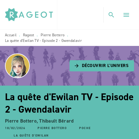
MENU
RECHERCHE
CONTENU
search
menu
PIED DE PAGE
Accueil
Rageot
Pierre Bottero
•
•
•
La quête d'Ewilan TV - Episode 2 - Gwendalavir
DÉCOUVRIR L'UNIVERS
arrow_forward
La quête d'Ewilan TV - Episode
2 - Gwendalavir
Pierre Bottero
,
Thibault Bérard
18/02/2026
PIERRE BOTTERO
POCHE
LA QUÊTE D'EWILAN