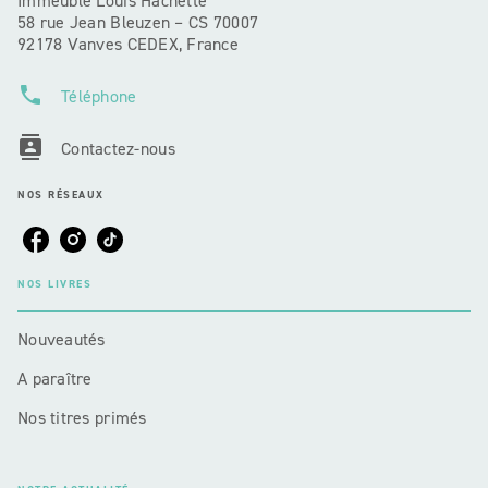
Immeuble Louis Hachette
58 rue Jean Bleuzen – CS 70007
92178 Vanves CEDEX, France
phone
Téléphone
contacts
Contactez-nous
NOS RÉSEAUX
NOS LIVRES
Nouveautés
A paraître
Nos titres primés