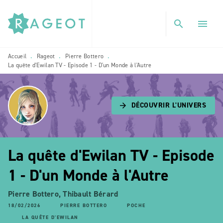
MENU
RECHERCHE
CONTENU
search
menu
PIED DE PAGE
Accueil
Rageot
Pierre Bottero
•
•
•
La quête d'Ewilan TV - Episode 1 - D'un Monde à l'Autre
DÉCOUVRIR L'UNIVERS
arrow_forward
La quête d'Ewilan TV - Episode
1 - D'un Monde à l'Autre
Pierre Bottero
,
Thibault Bérard
18/02/2026
PIERRE BOTTERO
POCHE
LA QUÊTE D'EWILAN