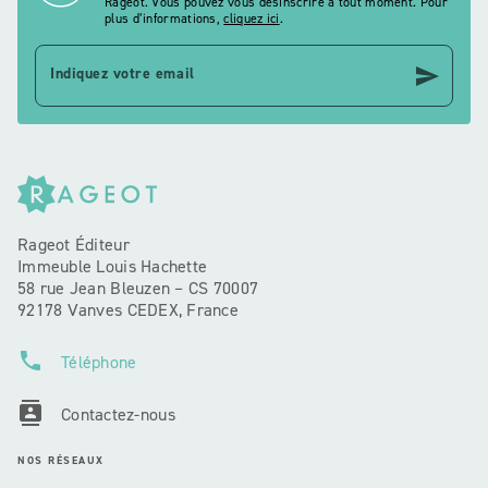
Rageot. Vous pouvez vous désinscrire à tout moment. Pour
plus d’informations,
cliquez ici
.
send
Indiquez votre email
Rageot Éditeur
Immeuble Louis Hachette
58 rue Jean Bleuzen – CS 70007
92178 Vanves CEDEX, France
phone
Téléphone
contacts
Contactez-nous
NOS RÉSEAUX