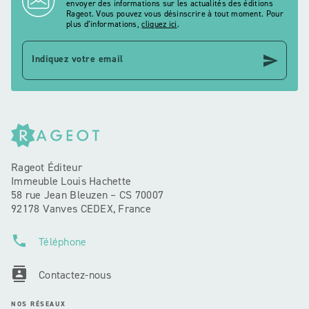
envoyer des informations sur les actualités des éditions
Rageot. Vous pouvez vous désinscrire à tout moment. Pour
plus d’informations,
cliquez ici
.
send
Indiquez votre email
Rageot Éditeur
Immeuble Louis Hachette
58 rue Jean Bleuzen – CS 70007
92178 Vanves CEDEX, France
phone
Téléphone
contacts
Contactez-nous
NOS RÉSEAUX