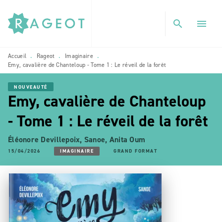
MENU
RECHERCHE
CONTENU
search
menu
PIED DE PAGE
Accueil
Rageot
Imaginaire
•
•
•
Emy, cavalière de Chanteloup - Tome 1 : Le réveil de la forêt
NOUVEAUTÉ
Emy, cavalière de Chanteloup
- Tome 1 : Le réveil de la forêt
Éléonore Devillepoix
,
Sanoe
,
Anita Oum
15/04/2026
IMAGINAIRE
GRAND FORMAT