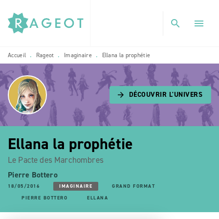
MENU
RECHERCHE
CONTENU
search
menu
PIED DE PAGE
Accueil
Rageot
Imaginaire
Ellana la prophétie
•
•
•
DÉCOUVRIR L'UNIVERS
arrow_forward
Ellana la prophétie
Le Pacte des Marchombres
Pierre Bottero
18/05/2016
IMAGINAIRE
GRAND FORMAT
PIERRE BOTTERO
ELLANA