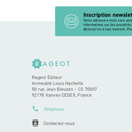
Inscription newsle
Votre adresse e-mail sera uni
informations sur les actualité
désinscrire à tout moment. Pou
Rageot Éditeur
Immeuble Louis Hachette
58 rue Jean Bleuzen – CS 70007
92178 Vanves CEDEX, France
phone
Téléphone
contacts
Contactez-nous