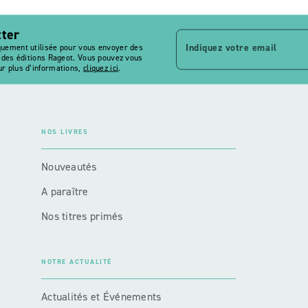
tter
Indiquez votre email
quement utilisée pour vous envoyer des
s des éditions Rageot. Vous pouvez vous
r plus d’informations,
cliquez ici
.
NOS LIVRES
Nouveautés
A paraître
Nos titres primés
NOTRE ACTUALITÉ
Actualités et Événements