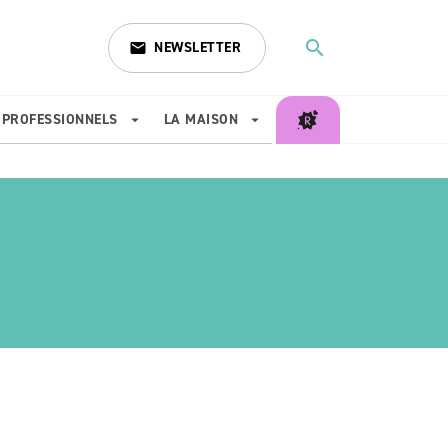
search
NEWSLETTER
email
search
PROFESSIONNELS
LA MAISON
arrow_drop_down
arrow_drop_down